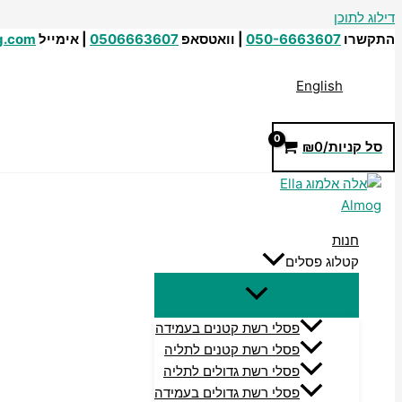
דילוג לתוכן
התקשרו
050-6663607
| וואטסאפ
0506663607
| אימייל
g.com
English
סל קניות/
0
₪
חנות
קטלוג פסלים
פסלי רשת קטנים בעמידה
פסלי רשת קטנים לתליה
פסלי רשת גדולים לתליה
פסלי רשת גדולים בעמידה