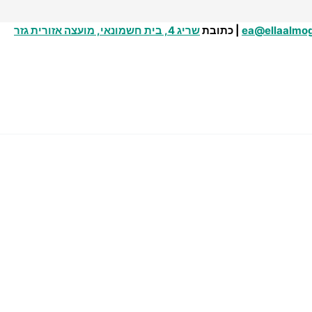
ea@ellaalmo
| כתובת
שריג 4, בית חשמונאי, מועצה אזורית גזר