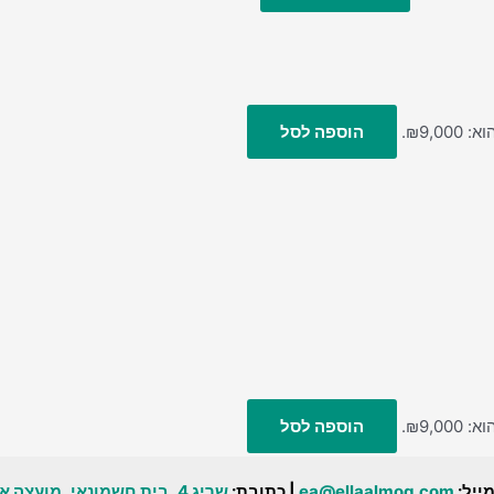
₪9,0.
הוספה לסל
₪9,0.
הוספה לסל
מייל:
ea@ellaalmog.com
| כתובת:
שריג 4, בית חשמונאי, מועצה אזורית גזר