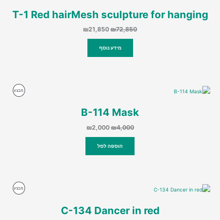
במבצע
T-1 Red hairMesh sculpture for hanging
המחיר
המחיר
₪
21,850
₪
72,850
המקורי
הנוכחי
היה:
הוא:
מידע נוסף
₪21,850.
₪72,850.
מוצרים
מבצע
במבצע
B-114 Mask
המחיר
המחיר
₪
2,000
₪
4,000
המקורי
הנוכחי
היה:
הוא:
הוספה לסל
₪2,000.
₪4,000.
מוצרים
מבצע
במבצע
C-134 Dancer in red