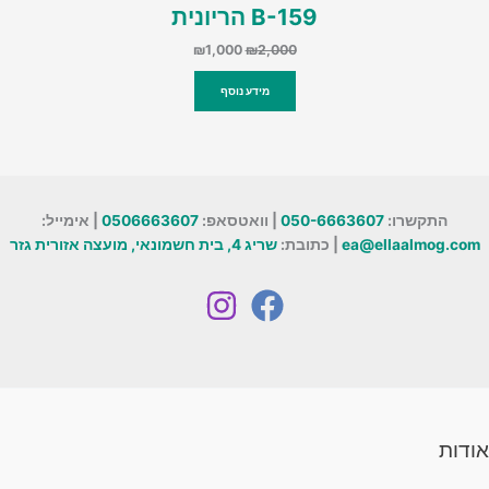
B-159 הריונית
המחיר
המחיר
₪
1,000
₪
2,000
המקורי
הנוכחי
היה:
הוא:
מידע נוסף
₪1,000.
₪2,000.
התקשרו:
050-6663607
| וואטסאפ:
0506663607
| אימייל:
ea@ellaalmog.com
| כתובת:
שריג 4, בית חשמונאי, מועצה אזורית גזר
אודות