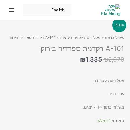
ילוג
תוכן
English
Sale!
פיסול ברשת
»
פסלי רשת קטנים בעמידה
» A-101 רקדנית ספרדיה בירוק
A-101 רקדנית ספרדיה בירוק
המחיר
המחיר
₪
1,335
₪
2,670
המקורי
הנוכחי
היה:
הוא:
₪1,335.
₪2,670.
פסל רשת לעמידה
עבודת יד
משלוח בתוך 7-14 ימים.
זמינות:
1 במלאי