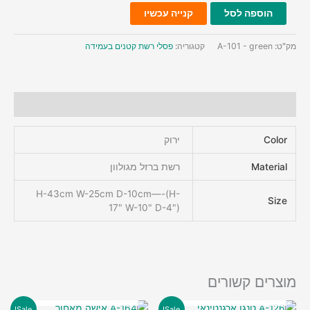
כמות
הוספה לסל
קנייה עכשיו
של
A-
מק"ט:
A-101 - green
קטגוריה:
פסלי רשת קטנים בעמידה
101
רקדנית
ספרדיה
בירוק
מידע נוסף
Color
ירוק
Material
רשת ברזל מגולוון
H-43cm W-25cm D-10cm—-(H-
Size
17" W-10" D-4")
מוצרים קשורים
אזל מן המלאי
אזל מן המלאי
Sale!
Sale!