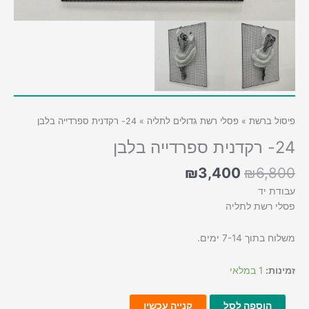
פיסול ברשת
»
פסלי רשת גדולים לתליה
» 24- רקדנית ספרדייה בלבן
24- רקדנית ספרדייה בלבן
המחיר
המחיר
₪
3,400
₪
6,800
המקורי
הנוכחי
עבודת יד
היה:
הוא:
פסלי רשת לתליה
₪3,400.
₪6,800.
משלוח בתוך 7-14 ימים.
זמינות:
1 במלאי
כמות
הוספה לסל
קנייה עכשיו