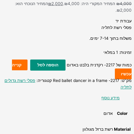
4,000
₪
המחיר המקורי היה: ₪4,000.
2,000
₪
המחיר הנוכחי הוא:
₪2,000.
עבודת יד
פסלי רשת לתליה
משלוח בתוך 7-14 ימים.
זמינות:
1 במלאי
כמות של 2217- רקדנית בלבט באדום
הוספה לסל
קנייה
עכשיו
מק"ט:
2217- Red ballet dancer in a frame
קטגוריה:
פסלי רשת גדולים
לתליה
מידע נוסף
Color
אדום
Material
רשת ברזל מגולוון