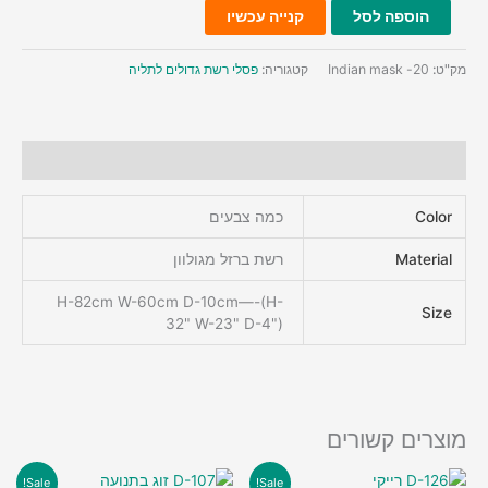
כמות
הוספה לסל
קנייה עכשיו
של
20-
מק"ט:
20- Indian mask
קטגוריה:
פסלי רשת גדולים לתליה
מסכה
אינדיאנית
מידע נוסף
Color
כמה צבעים
Material
רשת ברזל מגולוון
H-82cm W-60cm D-10cm—-(H-
Size
32" W-23" D-4")
מוצרים קשורים
Sale!
Sale!