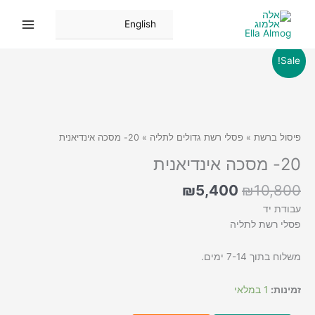
ילוג
תוכן
English
Sale!
פיסול ברשת
»
פסלי רשת גדולים לתליה
» 20- מסכה אינדיאנית
20- מסכה אינדיאנית
המחיר
המחיר
₪
5,400
₪
10,800
המקורי
הנוכחי
עבודת יד
היה:
הוא:
פסלי רשת לתליה
₪5,400.
₪10,800.
משלוח בתוך 7-14 ימים.
זמינות:
1 במלאי