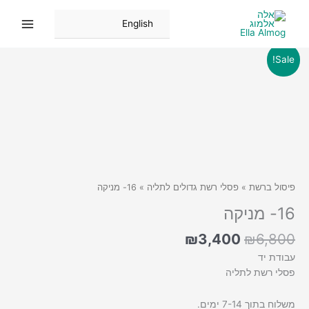
ילוג
תוכן
English
Sale!
פיסול ברשת
»
פסלי רשת גדולים לתליה
» 16- מניקה
16- מניקה
המחיר
המחיר
₪
3,400
₪
6,800
המקורי
הנוכחי
עבודת יד
היה:
הוא:
פסלי רשת לתליה
₪3,400.
₪6,800.
משלוח בתוך 7-14 ימים.