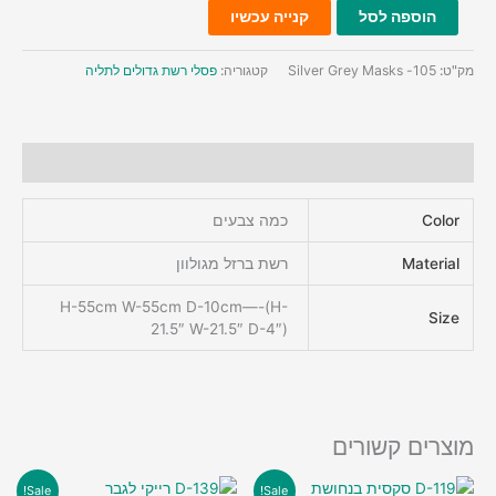
כמות
הוספה לסל
קנייה עכשיו
של
105-
מק"ט:
105- Silver Grey Masks
קטגוריה:
פסלי רשת גדולים לתליה
מסכות
אפור
כסף
מידע נוסף
Color
כמה צבעים
Material
רשת ברזל מגולוון
H-55cm W-55cm D-10cm—-(H-
Size
21.5″ W-21.5″ D-4″)
מוצרים קשורים
Sale!
Sale!