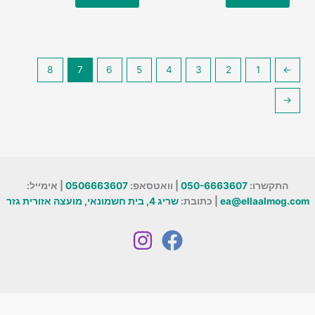
₪4,500.
₪9,000.
₪8,000.
₪16,000.
8
7
6
5
4
3
2
1
→
←
התקשרו:
050-6663607
| וואטסאפ:
0506663607
| אימייל:
ea@ellaalmog.com
| כתובת:
שריג 4, בית חשמונאי, מועצה אזורית גזר